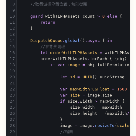
//取得游標停留位置，無則從頭
guard
withTLPHAssets
.
count
>
0
else
{
return
}
DispatchQueue
.
global
()
.
async
{
in
//在背景處理
let
orderWithTLPHAssets
=
withTLPHAsse
orderWithTLPHAssets
.
forEach
{
(
obj
)
in
if
var
image
=
obj
.
fullResolutionI
let
id
=
UUID
()
.
uuidString
var
maxWidth
:
CGFloat
=
1500
var
size
=
image
.
size
if
size
.
width
>
maxWidth
{
size
.
width
=
maxWidth
size
.
height
=
(
maxWidth
/
im
}
image
=
image
.
resizeTo
(
scaledT
//縮圖