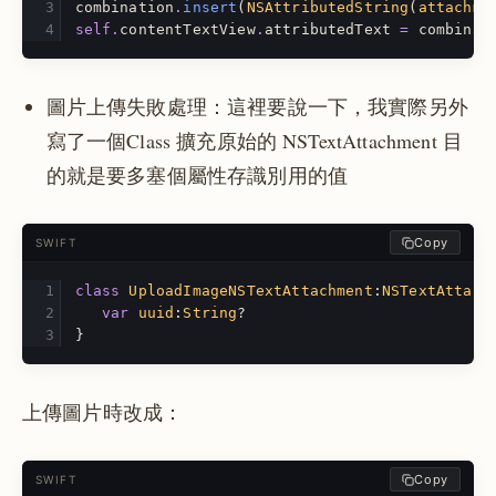
combination
.
insert
(
NSAttributedString
(
attachme
self
.
contentTextView
.
attributedText
=
combinat
圖片上傳失敗處理：這裡要說一下，我實際另外
寫了一個Class 擴充原始的 NSTextAttachment 目
的就是要多塞個屬性存識別用的值
Copy
SWIFT
class
UploadImageNSTextAttachment
:
NSTextAttach
var
uuid
:
String
?
}
上傳圖片時改成：
Copy
SWIFT