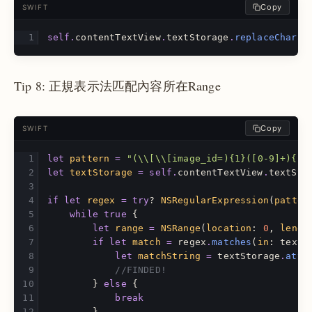
Copy
SWIFT
self
.
contentTextView
.
textStorage
.
replaceCharac
Tip 8: 正規表示法匹配內容所在Range
Copy
SWIFT
let
pattern
=
"(
\\
[
\\
[image_id=){1}([0-9]+){1}
let
textStorage
=
self
.
contentTextView
.
textSto
if
let
regex
=
try
?
NSRegularExpression
(
patter
while
true
{
let
range
=
NSRange
(
location
:
0
,
lengt
if
let
match
=
regex
.
matches
(
in
:
textS
let
matchString
=
textStorage
.
attr
//FINDED!
}
else
{
break
}