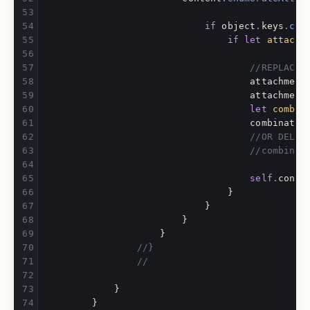
if
object
.
keys
.
con
if
let
attachm
//REPLACE:
attachment
attachment
let
combin
combinatio
//OR DELET
//combinat
self
.
conte
}
}
}
}
//}
//
}
}