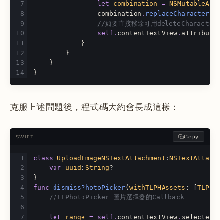
let
combination
=
NSMutableAtt
combination
.
replaceCharacters
(
//如要直接移除可用deleteCharacters(
self
.
contentTextView
.
attribute
}
}
}
}
克服上述問題後，程式碼大約會長成這樣：
Copy
SWIFT
class
UploadImageNSTextAttachment
:
NSTextAttach
var
uuid
:
String
?
}
func
dismissPhotoPicker
(
withTLPHAssets
:
[
TLPHA
//TLPhotoPicker 圖片選擇器的Callback
let
range
=
self
.
contentTextView
.
selectedR