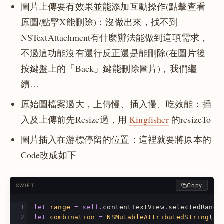
圖片上傳要有效果並能添加互動操作(點擊查看
原圖/點擊X能刪除)：沒做出來，找不到
NSTextAttachment有什麼辦法能做到這項需求，
不過這功能沒有還行反正還是能刪除(在圖片後
按鍵盤上的「Back」鍵能刪除圖片)，我們繼
續…
原始圖檔案過大，上傳慢、插入慢、吃效能：插
入及上傳前先Resize過，用
Kingfisher
的resizeTo
圖片插入在游標停留的位置：這裡就要將原本的
Code改成如下
Copy
SWIFT
let
range
=
self
.
contentTextView
.
selectedRange
let
combination
=
NSMutableAttributedString
(
at