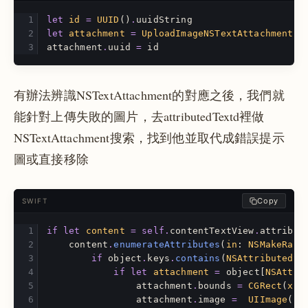
let
id
=
UUID
()
.
uuidString
let
attachment
=
UploadImageNSTextAttachment
()
attachment
.
uuid
=
id
有辦法辨識NSTextAttachment的對應之後，我們就
能針對上傳失敗的圖片，去attributedTextd裡做
NSTextAttachment搜索，找到他並取代成錯誤提示
圖或直接移除
Copy
SWIFT
if
let
content
=
self
.
contentTextView
.
attribut
content
.
enumerateAttributes
(
in
:
NSMakeRang
if
object
.
keys
.
contains
(
NSAttributedSt
if
let
attachment
=
object
[
NSAttri
attachment
.
bounds
=
CGRect
(
x
:
attachment
.
image
=
UIImage
(
na