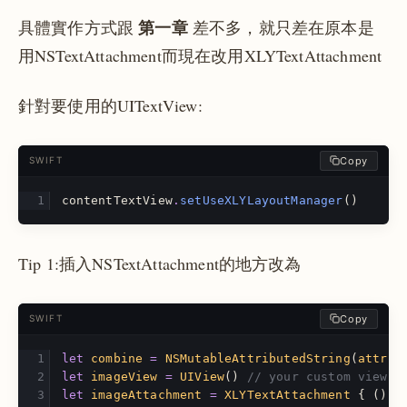
第一章
具體實作方式跟
差不多，就只差在原本是
用NSTextAttachment而現在改用XLYTextAttachment
針對要使用的UITextView:
Copy
SWIFT
contentTextView
.
setUseXLYLayoutManager
()
Tip 1:插入NSTextAttachment的地方改為
Copy
SWIFT
let
combine
=
NSMutableAttributedString
(
attrib
let
imageView
=
UIView
()
// your custom view
let
imageAttachment
=
XLYTextAttachment
{
()
-