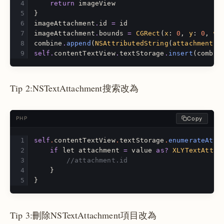
return
imageView
}
imageAttachment
.
id
=
id
imageAttachment
.
bounds
=
CGRect
(
x
:
0
,
y
:
0
,
wi
combine
.
append
(
NSAttributedString
(
attachment
:
self
.
contentTextView
.
textStorage
.
insert
(
combin
Tip 2:NSTextAttachment搜索改為
Copy
PHP
self
.
contentTextView
.
textStorage
.
enumerateAttr
if
let
attachment
=
value
as
?
XLYTextAttac
//attachment.id
}
}
Tip 3:刪除NSTextAttachment項目改為