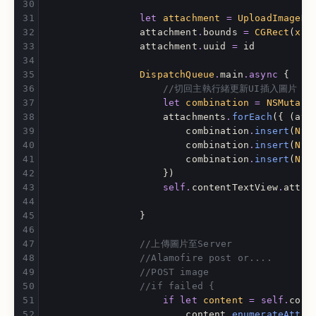
let
attachment
=
UploadImageNS
attachment
.
bounds
=
CGRect
(
x
:
attachment
.
uuid
=
id
DispatchQueue
.
main
.
async
{
//切回主執行緒更新UI插入圖片
let
combination
=
NSMutabl
attachments
.
forEach
({
(
att
combination
.
insert
(
NSA
combination
.
insert
(
NSA
combination
.
insert
(
NSA
})
self
.
contentTextView
.
attri
}
//上傳圖片至Server
//Alamofire post or....
//POST image
//if failed {
if
let
content
=
self
.
cont
content
.
enumerateAttri