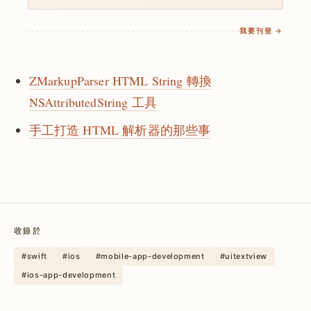
我要刊登 →
ZMarkupParser HTML String 轉換
NSAttributedString 工具
手工打造 HTML 解析器的那些事
收錄於
#swift
#ios
#mobile-app-development
#uitextview
#ios-app-development