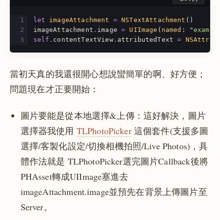
let
imageAttachment
=
NSTextAttachment
()
imageAttachment
.
image
=
UIImage
(
named
:
"exampl
self
.
contentTextView
.
attributedText
=
NSAttrib
當初天真的我還很開心想說蠻簡單的啊、好方便；
問題現在才正要開始：
圖片要能是從本地選擇&上傳：這好解決，圖片
選擇器我使用
TLPhotoPicker
這個套件(支援多圖
選擇/客製化設定/切換相機拍照/Live Photos)，具
體作法就是 TLPhotoPicker選完圖片Callback後將
PHAsset轉成UIImage塞進去
imageAttachment.image並預先在背景上傳圖片至
Server。