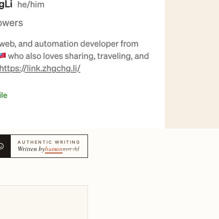
AUTHENTIC WRITING
Written by
human
not AI