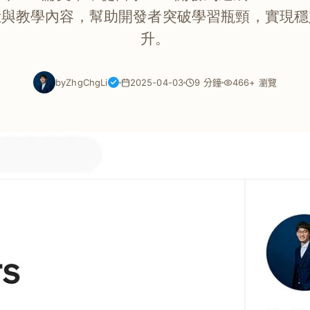
驗與教學內容，幫助開發者突破學習瓶頸，實現穩
升。
by
ZhgChgLi
2025-04-03
9 分鐘
466+ 瀏覽