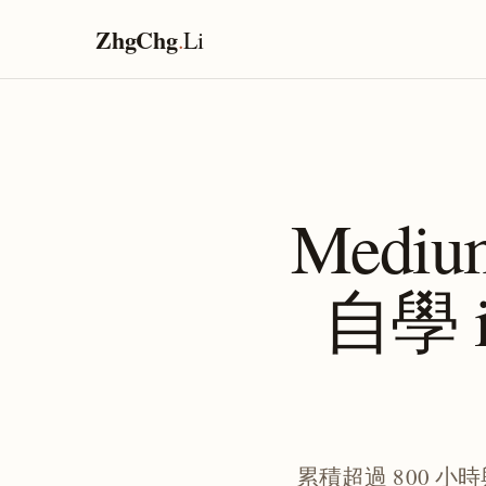
ZhgChg
.
Li
Medi
自學 
累積超過 800 小時